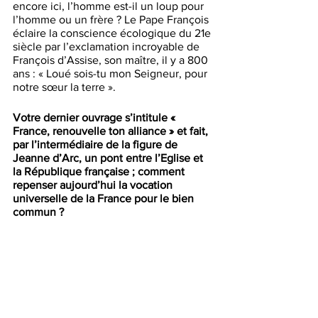
encore ici, l’homme est-il un loup pour 
l’homme ou un frère ? Le Pape François 
éclaire la conscience écologique du 21e 
siècle par l’exclamation incroyable de 
François d’Assise, son maître, il y a 800 
ans : « Loué sois-tu mon Seigneur, pour 
notre sœur la terre ».
Votre dernier ouvrage s’intitule « 
France, renouvelle ton alliance » et fait, 
par l’intermédiaire de la figure de 
Jeanne d’Arc, un pont entre l’Eglise et 
la République française ; comment 
repenser aujourd’hui la vocation 
universelle de la France pour le bien 
commun ?
Ce livre est un « fruit » du confinement : 
après avoir célébré les messes sur 
YouTube CathoRouen pendant 
plusieurs semaines au moment de la 
commémoration du double centenaire 
de la canonisation et de la création de 