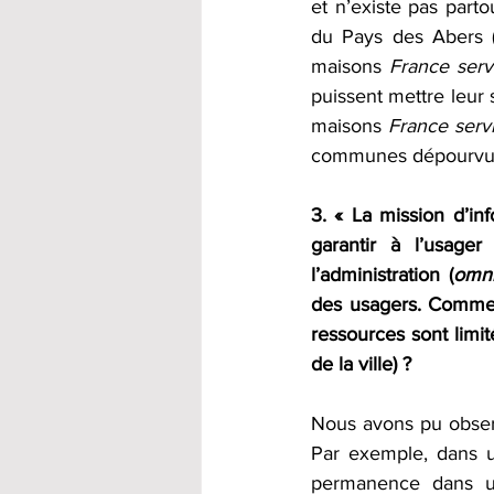
et n’existe pas part
du Pays des Abers (
maisons 
France serv
puissent mettre leur s
maisons 
France serv
communes dépourvue
3. « La mission d’in
garantir à l’usager
l’administration (
omni
des usagers. Comment
ressources sont limit
de la ville) ?
Nous avons pu observe
Par exemple, dans un
permanence dans un