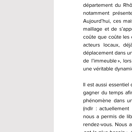
département du Rhôn
notamment présentes
Aujourd’hui, ces ma
maillage et de s’appu
coûte que coûte les c
acteurs locaux, déj
déplacement dans un 
de l’immeuble », lor
une véritable dynami
Il est aussi essentie
gagner du temps afin 
phénomène dans une 
(ndlr : actuellement 
nous a permis de li
rendez-vous. Nous a