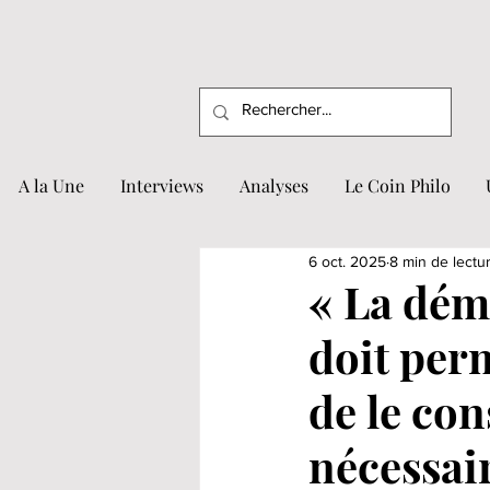
A la Une
Interviews
Analyses
Le Coin Philo
6 oct. 2025
8 min de lectu
« La déma
doit per
de le con
nécessair