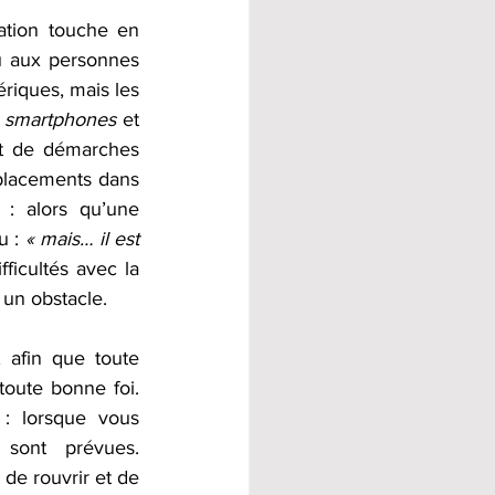
ation touche en 
u aux personnes 
riques, mais les 
 
smartphones
 et 
it de démarches 
placements dans 
: alors qu’une 
 : 
« mais… il est 
icultés avec la 
 un obstacle. 
, afin que toute 
oute bonne foi. 
: lorsque vous 
sont prévues. 
de rouvrir et de 