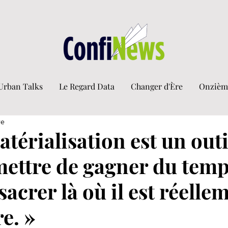
Urban Talks
Le Regard Data
Changer d'Ère
Onzièm
re
térialisation est un outi
mettre de gagner du temp
sacrer là où il est réelle
e. »