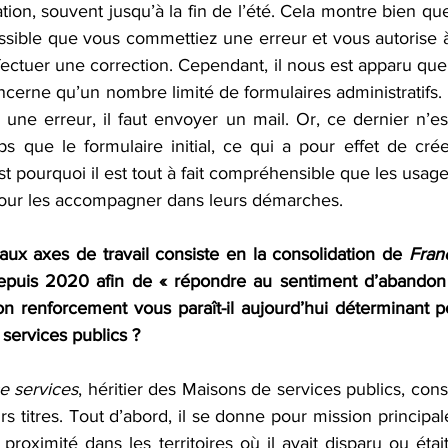
tion, souvent jusqu’à la fin de l’été. Cela montre bien que 
ossible que vous commettiez une erreur et vous autorise à
ffectuer une correction. Cependant, il nous est apparu que
oncerne qu’un nombre limité de formulaires administratifs. 
 une erreur, il faut envoyer un mail. Or, ce dernier n’e
 que le formulaire initial, ce qui a pour effet de créer 
t pourquoi il est tout à fait compréhensible que les usage
pour les accompagner dans leurs démarches.
aux axes de travail consiste en la consolidation de 
Fran
depuis 2020 afin de « répondre au sentiment d’abandon 
son renforcement vous paraît-il aujourd’hui déterminant pou
 services publics ?
e services
, héritier des Maisons de services publics, const
urs titres. Tout d’abord, il se donne pour mission principal
proximité dans les territoires où il avait disparu ou étai