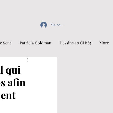
Se connecter
e Sens
Patricia Goldman
Dessins 20 CH187
More
l qui
s afin
ment