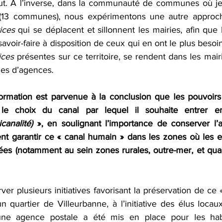
out. À l’inverse, dans la communauté de communes où je s
13 communes), nous expérimentons une autre approche
ices
 qui se déplacent et sillonnent les mairies, afin que l
avoir-faire à disposition de ceux qui en ont le plus besoin.
ices
 présentes sur ce territoire, se rendent dans les mairi
s d’agences.
formation est parvenue à la conclusion que les pouvoirs 
 le choix du canal par lequel il souhaite entrer en
canalité)
 », en soulignant l’importance de conserver l’a
 garantir ce « canal humain » dans les zones où les effe
ées (notamment au sein zones rurales, outre-mer, et quarti
r plusieurs initiatives favorisant la préservation de ce «
 quartier de Villeurbanne, à l’initiative des élus locaux
e agence postale a été mis en place pour les habit