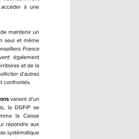
 accéder à une 
 de maintenir un 
un seul et même 
nseillers 
France 
vent également 
itoires et de la 
liciter d’autres 
t confrontés.
ions
 varient d’un 
ts, la DGFiP se 
omme la Caisse 
our répondre aux 
as systématique 