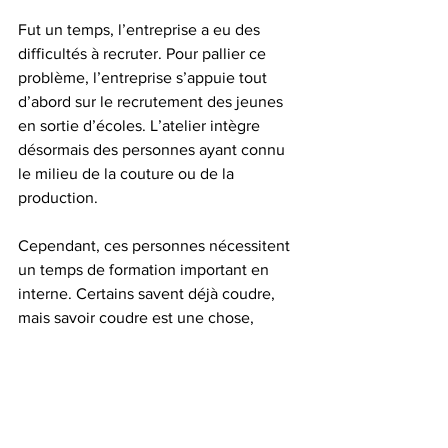
Fut un temps, l’entreprise a eu des 
difficultés à recruter. Pour pallier ce 
problème, l’entreprise s’appuie tout 
d’abord sur le recrutement des jeunes 
en sortie d’écoles. L’atelier intègre 
désormais des personnes ayant connu 
le milieu de la couture ou de la 
production. 
Cependant, ces personnes nécessitent 
un temps de formation important en 
interne. Certains savent déjà coudre, 
mais savoir coudre est une chose, 
coudre de la lingerie en est une autre et 
coudre en série encore une autre. Nous 
sommes aussi accompagnés par Pôle 
Emploi et la Région pour créer un sas 
de formation de 4 mois en interne qui 