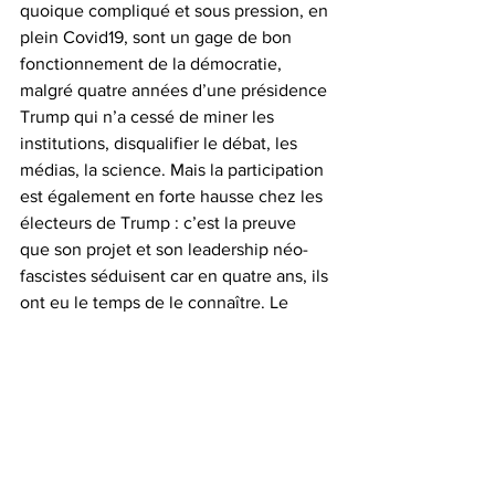
quoique compliqué et sous pression, en 
plein Covid19, sont un gage de bon 
fonctionnement de la démocratie, 
malgré quatre années d’une présidence 
Trump qui n’a cessé de miner les 
institutions, disqualifier le débat, les 
médias, la science. Mais la participation 
est également en forte hausse chez les 
électeurs de Trump : c’est la preuve 
que son projet et son leadership néo-
fascistes séduisent car en quatre ans, ils 
ont eu le temps de le connaître. Le 
trumpisme est bien installé dans la 
société américaine et fait des émules 
dans toutes les démocraties. 
Néanmoins, c’est dans le camp adverse 
que la mobilisation a été la plus forte et 
le vote Biden, c’est avant tout un vote 
anti-Trump (alors que le vote Trump est 