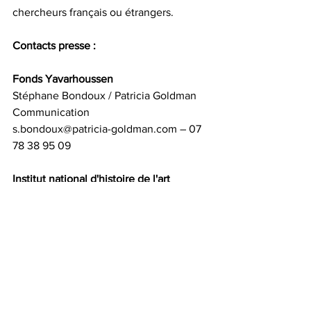
chercheurs français ou étrangers.
Contacts presse :
Fonds Yavarhoussen
Stéphane Bondoux / Patricia Goldman 
Communication
s.bondoux@patricia-goldman.com – 07 
78 38 95 09
Institut national d'histoire de l'art
Anne-Gaëlle Plumejeau
anne-gaelle.plumejeau@inha.fr - 01 47 
03 79 01
Patricia Goldman