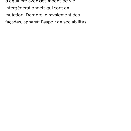
d’équilibre avec des modes de vie 
intergénérationnels qui sont en 
mutation. Derrière le ravalement des 
façades, apparaît l’espoir de sociabilités 
renouvelées et affermies.
Pour aller plus loin : 
La France des 
possibles
, Éditions Fayard, février 2020.
[1]
https://www.ifop.com/publication/enque
te-dopinion-aupres-des-habitants-des-
villes-moyennes/
Analyses
Voir tout
Posts similaires