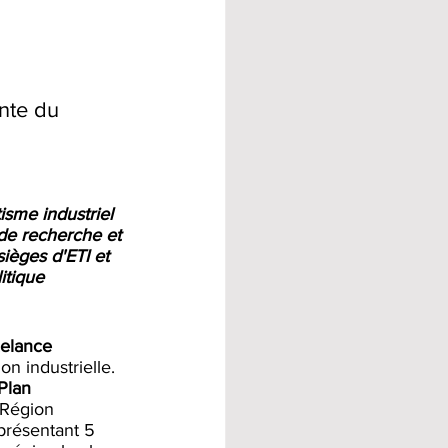
nte du 
isme industriel 
 de recherche et 
ièges d'ETI et 
itique 
elance 
on industrielle. 
Plan 
 Région 
eprésentant 5 