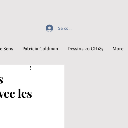
Se connecter
e Sens
Patricia Goldman
Dessins 20 CH187
More
s
vec les