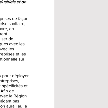
ustriels et de 
prises de façon 
rise sanitaire, 
vre, en 
ment 
iser de 
ques avec les 
avec les 
eprises et les 
tionnelle sur 
s
 pour déployer 
ntreprises, 
spécificités et 
 Afin de 
avec la Région 
sédant pas 
n aura lieu le 