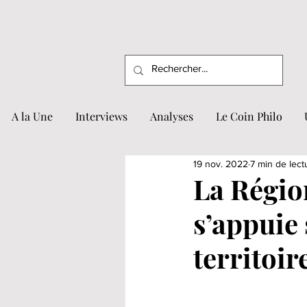
A la Une
Interviews
Analyses
Le Coin Philo
19 nov. 2022
7 min de lect
La Régi
s’appuie 
territoir