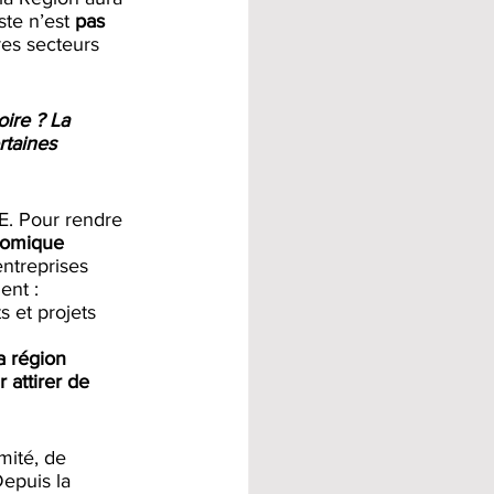
ste n’est 
pas 
es secteurs 
oire ? La 
rtaines 
AE. Pour rendre 
nomique 
ntreprises 
ent : 
 et projets 
a région 
 attirer de 
mité, de 
epuis la 