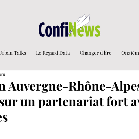
Urban Talks
Le Regard Data
Changer d'Ère
Onzièm
ure
on Auvergne-Rhône-Alpe
sur un partenariat fort a
es