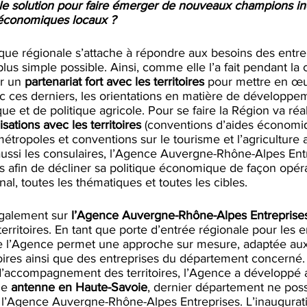
ule solution pour faire émerger de nouveaux champions ind
conomiques locaux ?
que régionale s’attache à répondre aux besoins des entre
plus simple possible. Ainsi, comme elle l’a fait pendant la c
r un 
partenariat fort avec les territoires
 pour mettre en œu
 ces derniers, les orientations en matière de développe
ue et de politique agricole. Pour se faire la Région va réal
isations avec les territoires
 (conventions d’aides économi
ropoles et conventions sur le tourisme et l’agriculture 
ussi les consulaires, l’Agence Auvergne-Rhône-Alpes Entr
s afin de décliner sa politique économique de façon opéra
ional, toutes les thématiques et toutes les cibles.
galement sur 
l’Agence Auvergne-Rhône-Alpes Entreprise
territoires. En tant que porte d’entrée régionale pour les e
 de l’Agence permet une approche sur mesure, adaptée aux 
oires ainsi que des entreprises du département concerné.
d’accompagnement des territoires, l’Agence a développé 
e 
antenne en Haute-Savoie
, dernier département ne pos
l’Agence Auvergne-Rhône-Alpes Entreprises. L’inauguratio