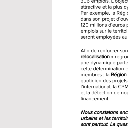
306 emplois. L’objecti
attractive et la plus
Par exemple, la Rég
dans son projet d’ouv
120 millions d’euros 
emplois sur le territ
seront employées au 
Afin de renforcer so
relocalisation 
» regro
une dynamique parten
cette détermination c
membres : la 
Région 
quotidien des projets 
l’international, la CP
et la détection de no
financement.
Nous constatons encor
urbains et les territo
sont partout. La quest