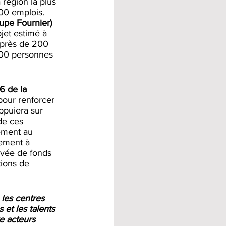
 région la plus 
000 emplois.
upe Fournier)
jet estimé à 
e près de 200 
600 personnes 
6 de la 
pour renforcer 
ppuiera sur 
de ces 
ement au 
pement à 
levée de fonds 
tions de 
les centres 
 et les talents 
re acteurs 