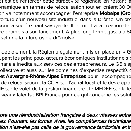
f est de renforcer cette attractivité régionale en restant la
 dynamique en termes de relocalisation tout en créant 30 
ion va notamment accompagner l’entreprise 
Mobalpa (Gro
erture d’un nouveau site industriel dans la Drôme. Un pro
pour la société haut-savoyarde. Il permettra la création d
oire drômois à son lancement. A plus long terme, jusqu’à 
sein de la future usine drômoise.
n déploiement, la Région a également mis en place un « 
G
upant les principaux acteurs économiques institutionnels 
ariale inédite aux services des entrepreneurs. Le G6 s’a
ollective et aussi sur les domaines d’expertise respectifs 
et Auvergne-Rhône-Alpes Entreprises
 pour l’accompagn
de relocalisation ; la CCIR sur l’achat local et le dévelop
ME sur le volet de la gestion financière ; le MEDEF sur la 
uveaux talents ; BPI France pour ce qui concerne les solu
e une réindustrialisation française à deux vitesses entre 
ires. Pourtant, les forces vives, les compétences techniques
ion n’est-elle pas celle de la gouvernance territoriale ent