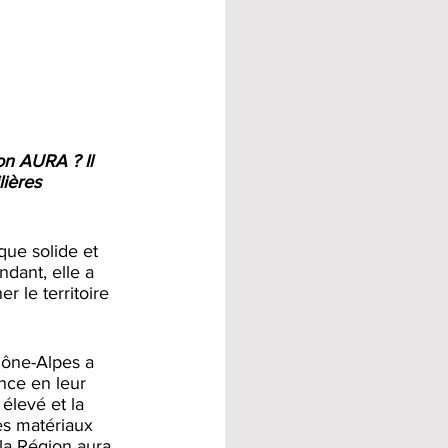
ion AURA ? Il 
ières 
ue solide et 
dant, elle a 
r le territoire 
ône-Alpes a 
ence en leur 
élevé et la 
les matériaux 
 la Région aura 