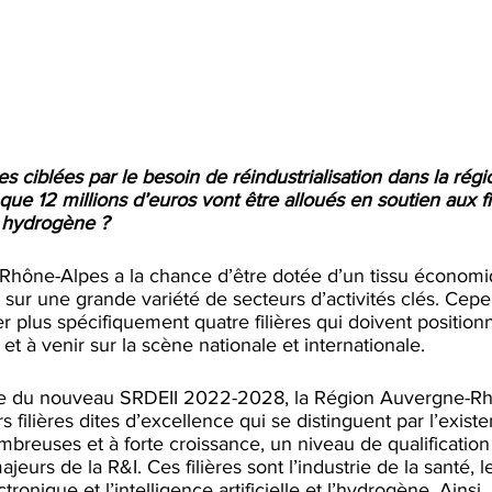
res ciblées par le besoin de réindustrialisation dans la rég
e 12 millions d’euros vont être alloués en soutien aux fil
 hydrogène ?  
hône-Alpes a la chance d’être dotée d’un tissu économiq
 sur une grande variété de secteurs d’activités clés. Cepen
ier plus spécifiquement quatre filières qui doivent positionne
t à venir sur la scène nationale et internationale.
te du nouveau SRDEII 2022-2028, la Région Auvergne-Rh
urs filières dites d’excellence qui se distinguent par l’exist
mbreuses et à forte croissance, un niveau de qualification 
eurs de la R&I. Ces filières sont l’industrie de la santé, 
tronique et l’intelligence artificielle et l’hydrogène. Ainsi,