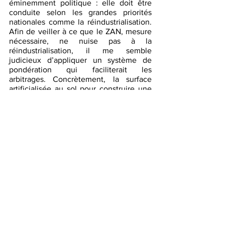
éminemment politique : elle doit être 
conduite selon les grandes priorités 
nationales comme la réindustrialisation. 
Afin de veiller à ce que le ZAN, mesure 
nécessaire, ne nuise pas à la 
réindustrialisation, il me semble 
judicieux d’appliquer un système de 
pondération qui faciliterait les 
arbitrages. Concrètement, la surface 
artificialisée au sol pour construire une 
usine se verrait appliquer un coefficient 
inférieur à 1 et, à l’inverse, le foncier 
artificialisé pour ériger une nouvelle 
grande surface un coefficient supérieur 
à 1. On retrouve ici l’importance des 
systèmes d’incitations. 
Vous le disiez, l’urbanisme, l’acte de 
construction, le ZAN ; ce sont des lieux 
de cristallisation politique. Par 
conséquent, il apparait également 
nécessaire de construire un 
consentement démocratique à la mise 
en œuvre du ZAN…