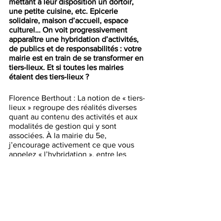
mettant à leur disposition un dortoir, 
une petite cuisine, etc. Epicerie 
solidaire, maison d’accueil, espace 
culturel… On voit progressivement 
apparaître une hybridation d’activités, 
de publics et de responsabilités : votre 
mairie est en train de se transformer en 
tiers-lieux. Et si toutes les mairies 
étaient des tiers-lieux ? 
Florence Berthout : La notion de « tiers-
lieux » regroupe des réalités diverses 
quant au contenu des activités et aux 
modalités de gestion qui y sont 
associées. À la mairie du 5e, 
j’encourage activement ce que vous 
appelez « l’hybridation », entre les 
volets administratifs, culturels et 
sociaux de nos missions, adossés à 
l’ouverture sur l’extérieur. Les 
soignants, enseignants ou milieux 
associatifs sont consultés et partenaires 
de beaucoup d’initiatives portées par la 
mairie. Mais je crois aussi au principe de 