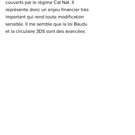
couverts par le régime Cat Nat. Il 
représente donc un enjeu financier très 
important qui rend toute modification 
sensible. Il me semble que la loi Baudu 
et la circulaire 3DS sont des avancées 
bien réelles. Reste à préserver 
l’équilibre financier du régime en lien 
avec ces élargissements 
d’indemnisation. Cela semble 
accessible. En parallèle, les 
investissements de recherche sur les 
mesures horizontales de prévention 
sont prometteurs et à intensifier. 
Vous présidez l’ONG les Ateliers du 
Futur. Quelle est la mission de 
l’organisation et quelles actions mène-t-
elle ? 